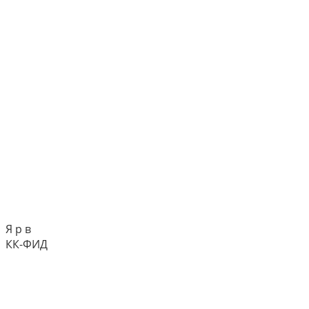
Я р в
КК-ФИД