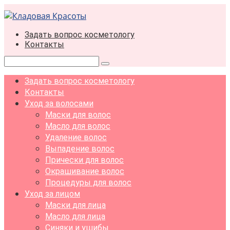
Перейти
к
контенту
Задать вопрос косметологу
Контакты
Поиск:
Задать вопрос косметологу
Контакты
Уход за волосами
Маски для волос
Масло для волос
Удаление волос
Выпадение волос
Прически для волос
Окрашивание волос
Процедуры для волос
Уход за лицом
Маски для лица
Масло для лица
Синяки и ушибы