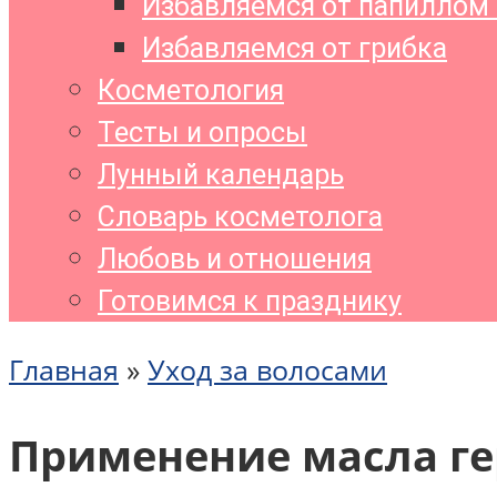
Избавляемся от папиллом 
Избавляемся от грибка
Косметология
Тесты и опросы
Лунный календарь
Словарь косметолога
Любовь и отношения
Готовимся к празднику
Главная
»
Уход за волосами
Применение масла ге