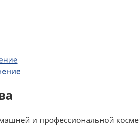
нение
нение
ва
машней и профессиональной космет