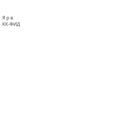
Я р в
КК-ФИД