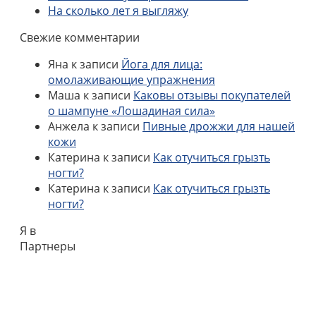
На сколько лет я выгляжу
Свежие комментарии
Яна
к записи
Йога для лица:
омолаживающие упражнения
Маша
к записи
Каковы отзывы покупателей
о шампуне «Лошадиная сила»
Анжела
к записи
Пивные дрожжи для нашей
кожи
Катерина
к записи
Как отучиться грызть
ногти?
Катерина
к записи
Как отучиться грызть
ногти?
Я в
Партнеры