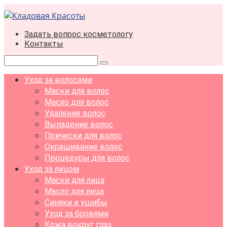
Перейти
к
контенту
Задать вопрос косметологу
Контакты
Поиск:
Уход за волосами
Маски для волос
Масло для волос
Удаление волос
Выпадение волос
Прически для волос
Окрашивание волос
Процедуры для волос
Уход за лицом
Маски для лица
Масло для лица
Синяки и ушибы
Уход за бровями
Кожа вокруг глаз