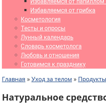
Избавляемся от папиллом 
Избавляемся от грибка
Косметология
Тесты и опросы
Лунный календарь
Словарь косметолога
Любовь и отношения
Готовимся к празднику
Главная
»
Уход за телом
»
Продукты
Натуральное средство