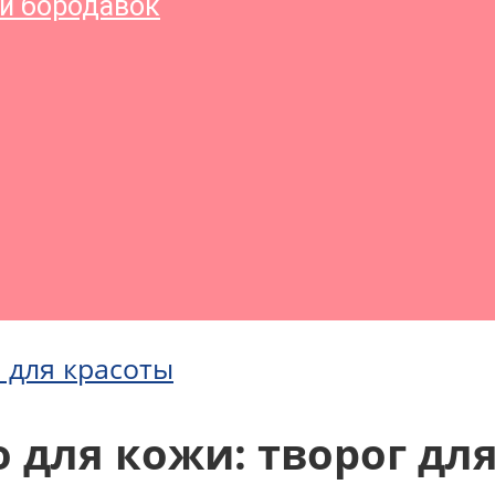
и бородавок
 для красоты
 для кожи: творог дл