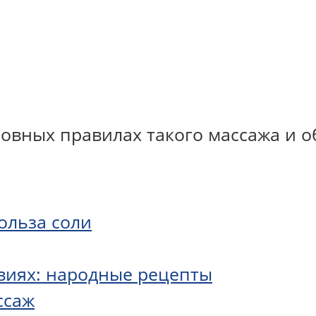
новных правилах такого массажа и о
ольза соли
виях: народные рецепты
ссаж