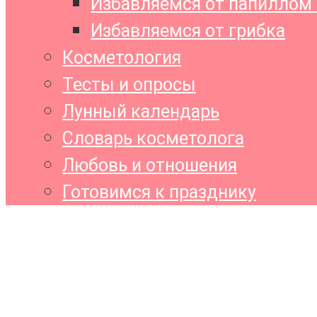
Избавляемся от папиллом 
Избавляемся от грибка
Косметология
Тесты и опросы
Лунный календарь
Словарь косметолога
Любовь и отношения
Готовимся к празднику