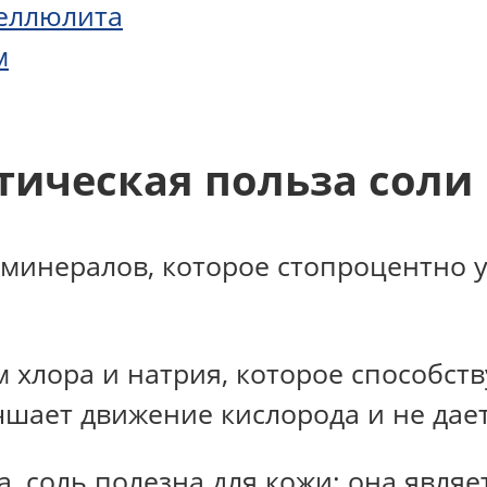
целлюлита
м
тическая польза соли
 минералов, которое стопроцентно 
м хлора и натрия, которое способст
учшает движение кислорода и не дает
, соль полезна для кожи: она явля