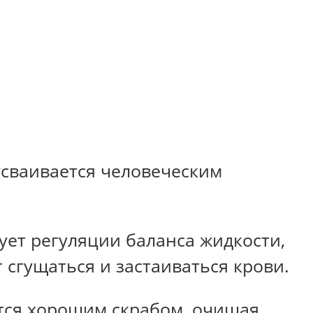
усваивается человеческим
вует регуляции баланса жидкости,
 сгущаться и застаиваться крови.
ется хорошим скрабом, очищая