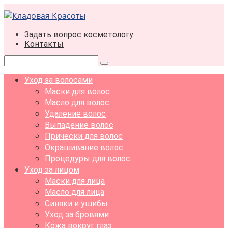
Перейти
к
контенту
Задать вопрос косметологу
Контакты
Поиск:
Уход за волосами
Маски для волос
Масло для волос
Удаление волос
Выпадение волос
Прически для волос
Окрашивание волос
Процедуры для волос
Уход за лицом
Маски для лица
Масло для лица
Синяки и ушибы
Уход за бровями
Кожа вокруг глаз