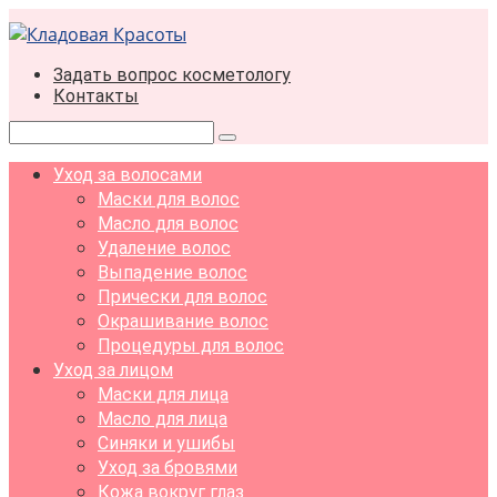
Перейти
к
контенту
Задать вопрос косметологу
Контакты
Поиск:
Уход за волосами
Маски для волос
Масло для волос
Удаление волос
Выпадение волос
Прически для волос
Окрашивание волос
Процедуры для волос
Уход за лицом
Маски для лица
Масло для лица
Синяки и ушибы
Уход за бровями
Кожа вокруг глаз