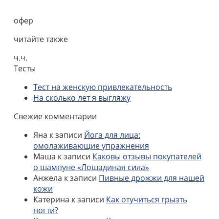
офер
читайте также
ч.ч.
Тесты
Тест на женскую привлекательность
На сколько лет я выгляжу
Свежие комментарии
Яна
к записи
Йога для лица:
омолаживающие упражнения
Маша
к записи
Каковы отзывы покупателей
о шампуне «Лошадиная сила»
Анжела
к записи
Пивные дрожжи для нашей
кожи
Катерина
к записи
Как отучиться грызть
ногти?