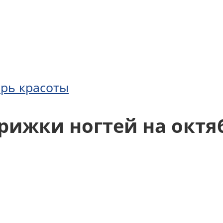
рь красоты
рижки ногтей на октяб