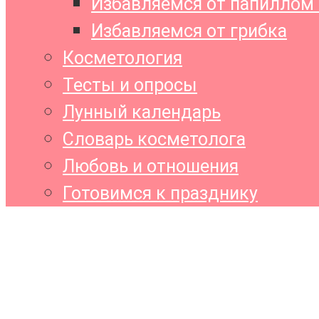
Избавляемся от папиллом 
Избавляемся от грибка
Косметология
Тесты и опросы
Лунный календарь
Словарь косметолога
Любовь и отношения
Готовимся к празднику