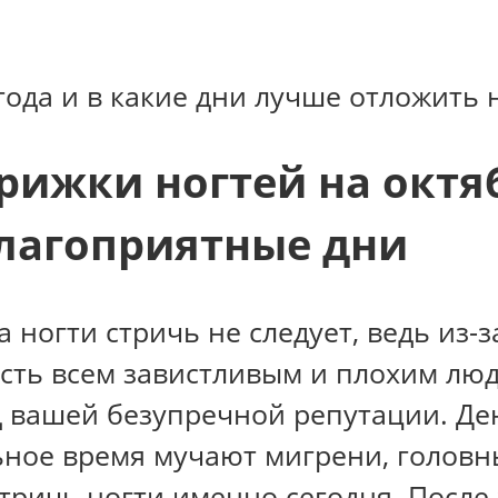
 года и в какие дни лучше отложит
ижки ногтей на октяб
лагоприятные дни
а ногти стричь не следует, ведь из-
сть всем завистливым и плохим людя
д вашей безупречной репутации. Де
льное время мучают мигрени, голов
ричь ногти именно сегодня. После 