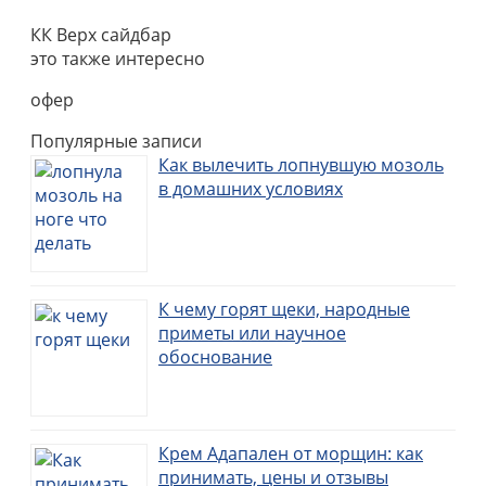
КК Верх сайдбар
это также интересно
офер
Популярные записи
Как вылечить лопнувшую мозоль
в домашних условиях
К чему горят щеки, народные
приметы или научное
обоснование
Крем Адапален от морщин: как
принимать, цены и отзывы