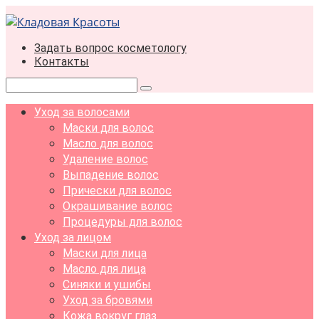
Перейти
к
контенту
Задать вопрос косметологу
Контакты
Поиск:
Уход за волосами
Маски для волос
Масло для волос
Удаление волос
Выпадение волос
Прически для волос
Окрашивание волос
Процедуры для волос
Уход за лицом
Маски для лица
Масло для лица
Синяки и ушибы
Уход за бровями
Кожа вокруг глаз