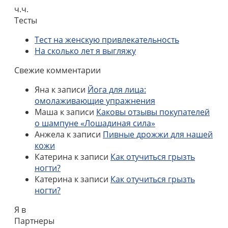
ч.ч.
Тесты
Тест на женскую привлекательность
На сколько лет я выгляжу
Свежие комментарии
Яна
к записи
Йога для лица:
омолаживающие упражнения
Маша
к записи
Каковы отзывы покупателей
о шампуне «Лошадиная сила»
Анжела
к записи
Пивные дрожжи для нашей
кожи
Катерина
к записи
Как отучиться грызть
ногти?
Катерина
к записи
Как отучиться грызть
ногти?
Я в
Партнеры