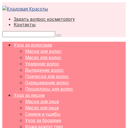
Перейти
к
контенту
Задать вопрос косметологу
Контакты
Поиск:
Уход за волосами
Маски для волос
Масло для волос
Удаление волос
Выпадение волос
Прически для волос
Окрашивание волос
Процедуры для волос
Уход за лицом
Маски для лица
Масло для лица
Синяки и ушибы
Уход за бровями
Кожа вокруг глаз