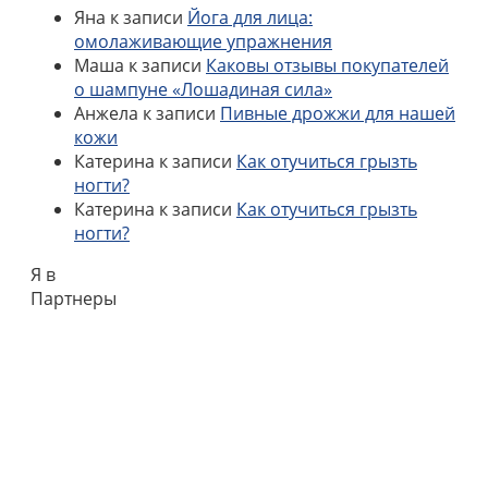
Яна
к записи
Йога для лица:
омолаживающие упражнения
Маша
к записи
Каковы отзывы покупателей
о шампуне «Лошадиная сила»
Анжела
к записи
Пивные дрожжи для нашей
кожи
Катерина
к записи
Как отучиться грызть
ногти?
Катерина
к записи
Как отучиться грызть
ногти?
Я в
Партнеры