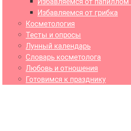
Избавляемся от папиллом 
Избавляемся от грибка
Косметология
Тесты и опросы
Лунный календарь
Словарь косметолога
Любовь и отношения
Готовимся к празднику