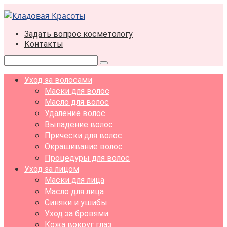
Перейти
к
контенту
Задать вопрос косметологу
Контакты
Поиск:
Уход за волосами
Маски для волос
Масло для волос
Удаление волос
Выпадение волос
Прически для волос
Окрашивание волос
Процедуры для волос
Уход за лицом
Маски для лица
Масло для лица
Синяки и ушибы
Уход за бровями
Кожа вокруг глаз