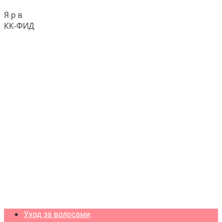
Я р в
КК-ФИД
Уход за волосами