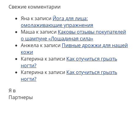
Свежие комментарии
Яна
к записи
Йога для лица:
омолаживающие упражнения
Маша
к записи
Каковы отзывы покупателей
о шампуне «Лошадиная сила»
Анжела
к записи
Пивные дрожжи для нашей
кожи
Катерина
к записи
Как отучиться грызть
ногти?
Катерина
к записи
Как отучиться грызть
ногти?
Я в
Партнеры