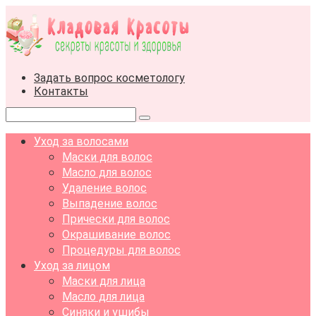
Перейти
к
контенту
Задать вопрос косметологу
Контакты
Поиск:
Уход за волосами
Маски для волос
Масло для волос
Удаление волос
Выпадение волос
Прически для волос
Окрашивание волос
Процедуры для волос
Уход за лицом
Маски для лица
Масло для лица
Синяки и ушибы