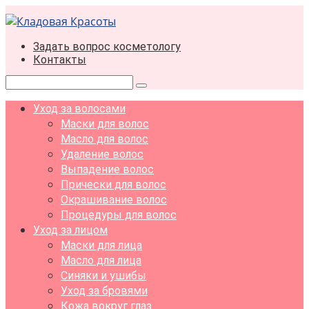
Перейти
к
контенту
Задать вопрос косметологу
Контакты
Поиск:
Уход за волосами
Маски для волос
Масло для волос
Удаление волос
Выпадение волос
Прически для волос
Окрашивание волос
Процедуры для волос
Уход за лицом
Маски для лица
Масло для лица
Синяки и ушибы
Уход за бровями
Кожа вокруг глаз