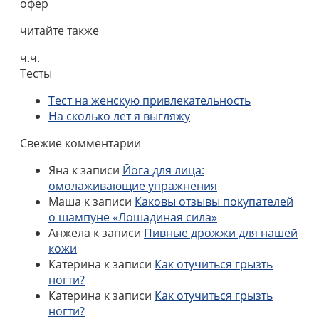
офер
читайте также
ч.ч.
Тесты
Тест на женскую привлекательность
На сколько лет я выгляжу
Свежие комментарии
Яна
к записи
Йога для лица:
омолаживающие упражнения
Маша
к записи
Каковы отзывы покупателей
о шампуне «Лошадиная сила»
Анжела
к записи
Пивные дрожжи для нашей
кожи
Катерина
к записи
Как отучиться грызть
ногти?
Катерина
к записи
Как отучиться грызть
ногти?