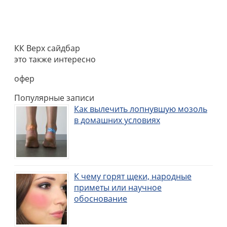
КК Верх сайдбар
это также интересно
офер
Популярные записи
Как вылечить лопнувшую мозоль
в домашних условиях
К чему горят щеки, народные
приметы или научное
обоснование