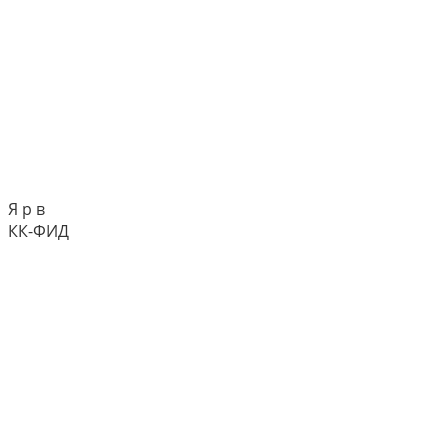
Я р в
КК-ФИД