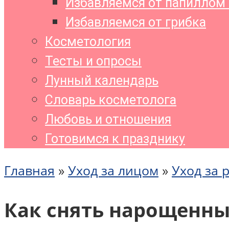
Избавляемся от папиллом 
Избавляемся от грибка
Косметология
Тесты и опросы
Лунный календарь
Словарь косметолога
Любовь и отношения
Готовимся к празднику
Главная
»
Уход за лицом
»
Уход за 
Как снять нарощенны