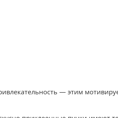
ривлекательность — этим мотивиру
скусно приклеенные пучки имеют те