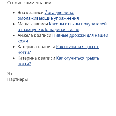
Свежие комментарии
Яна
к записи
Йога для лица:
омолаживающие упражнения
Маша
к записи
Каковы отзывы покупателей
о шампуне «Лошадиная сила»
Анжела
к записи
Пивные дрожжи для нашей
кожи
Катерина
к записи
Как отучиться грызть
ногти?
Катерина
к записи
Как отучиться грызть
ногти?
Я в
Партнеры