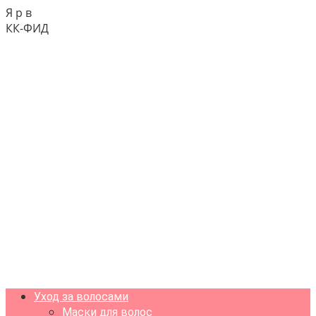
Я р в
КК-ФИД
Уход за волосами
Маски для волос