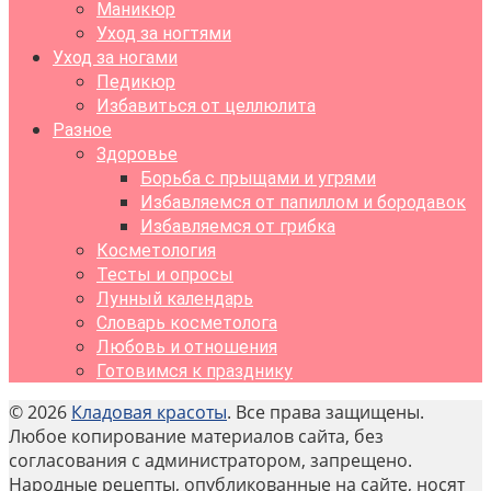
Маникюр
Уход за ногтями
Уход за ногами
Педикюр
Избавиться от целлюлита
Разное
Здоровье
Борьба с прыщами и угрями
Избавляемся от папиллом и бородавок
Избавляемся от грибка
Косметология
Тесты и опросы
Лунный календарь
Словарь косметолога
Любовь и отношения
Готовимся к празднику
© 2026
Кладовая красоты
. Все права защищены.
Любое копирование материалов сайта, без
согласования с администратором, запрещено.
Народные рецепты, опубликованные на сайте, носят