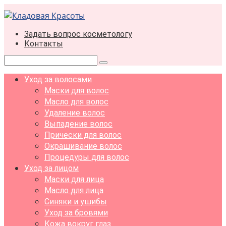
Перейти
к
контенту
Задать вопрос косметологу
Контакты
Поиск:
Уход за волосами
Маски для волос
Масло для волос
Удаление волос
Выпадение волос
Прически для волос
Окрашивание волос
Процедуры для волос
Уход за лицом
Маски для лица
Масло для лица
Синяки и ушибы
Уход за бровями
Кожа вокруг глаз