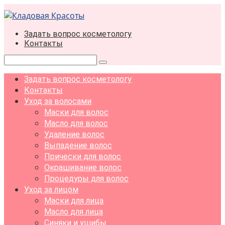
Перейти
к
контенту
Задать вопрос косметологу
Контакты
Поиск:
Задать вопрос косметологу
Контакты
Уход за волосами
Маски для волос
Масло для волос
Удаление волос
Выпадение волос
Прически для волос
Окрашивание волос
Процедуры для волос
Уход за лицом
Маски для лица
Масло для лица
Синяки и ушибы