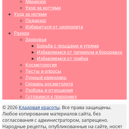
Маникюр
Уход за ногтями
Уход за ногами
Педикюр
Избавиться от целлюлита
Разное
Здоровье
Борьба с прыщами и угрями
Избавляемся от папиллом и бородавок
Избавляемся от грибка
Косметология
Тесты и опросы
Лунный календарь
Словарь косметолога
Любовь и отношения
Готовимся к празднику
© 2026
Кладовая красоты
. Все права защищены.
Любое копирование материалов сайта, без
согласования с администратором, запрещено.
Народные рецепты, опубликованные на сайте, носят