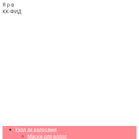
Я р в
КК-ФИД
Уход за волосами
Маски для волос