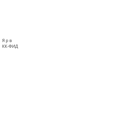
Я р в
КК-ФИД