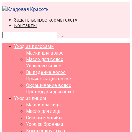
Перейти
к
контенту
Задать вопрос косметологу
Контакты
Поиск:
Уход за волосами
Маски для волос
Масло для волос
Удаление волос
Выпадение волос
Прически для волос
Окрашивание волос
Процедуры для волос
Уход за лицом
Маски для лица
Масло для лица
Синяки и ушибы
Уход за бровями
Кожа вокруг глаз