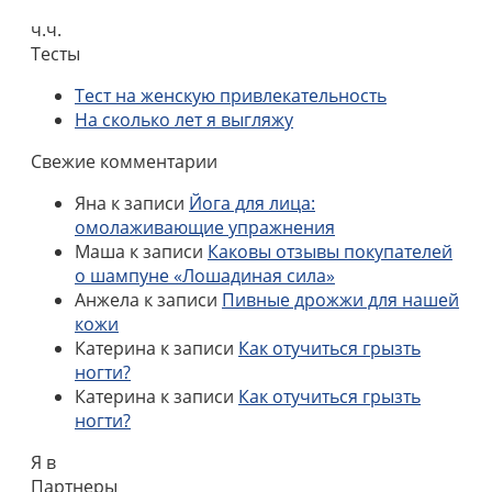
ч.ч.
Тесты
Тест на женскую привлекательность
На сколько лет я выгляжу
Свежие комментарии
Яна
к записи
Йога для лица:
омолаживающие упражнения
Маша
к записи
Каковы отзывы покупателей
о шампуне «Лошадиная сила»
Анжела
к записи
Пивные дрожжи для нашей
кожи
Катерина
к записи
Как отучиться грызть
ногти?
Катерина
к записи
Как отучиться грызть
ногти?
Я в
Партнеры