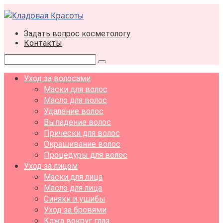
Перейти
к
контенту
Задать вопрос косметологу
Контакты
Поиск:
Уход за волосами
Маски для волос
Масло для волос
Удаление волос
Выпадение волос
Прически для волос
Окрашивание волос
Процедуры для волос
Уход за лицом
Маски для лица
Масло для лица
Синяки и ушибы
Уход за бровями
Кожа вокруг глаз