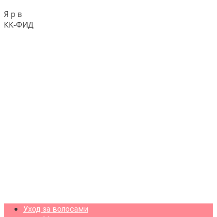
Я р в
КК-ФИД
Уход за волосами