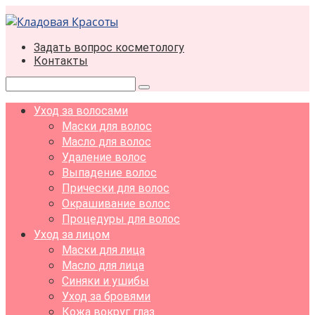
Перейти
к
контенту
Задать вопрос косметологу
Контакты
Поиск:
Уход за волосами
Маски для волос
Масло для волос
Удаление волос
Выпадение волос
Прически для волос
Окрашивание волос
Процедуры для волос
Уход за лицом
Маски для лица
Масло для лица
Синяки и ушибы
Уход за бровями
Кожа вокруг глаз