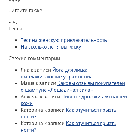
читайте также
ч.ч.
Тесты
Тест на женскую привлекательность
На сколько лет я выгляжу
Свежие комментарии
Яна
к записи
Йога для лица:
омолаживающие упражнения
Маша
к записи
Каковы отзывы покупателей
о шампуне «Лошадиная сила»
Анжела
к записи
Пивные дрожжи для нашей
кожи
Катерина
к записи
Как отучиться грызть
ногти?
Катерина
к записи
Как отучиться грызть
ногти?