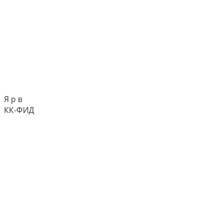
Я р в
КК-ФИД