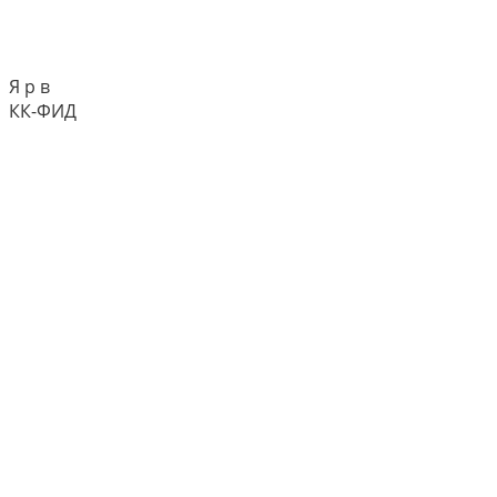
Я р в
КК-ФИД