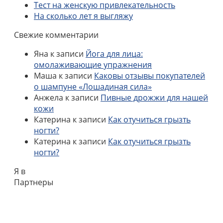
Тест на женскую привлекательность
На сколько лет я выгляжу
Свежие комментарии
Яна
к записи
Йога для лица:
омолаживающие упражнения
Маша
к записи
Каковы отзывы покупателей
о шампуне «Лошадиная сила»
Анжела
к записи
Пивные дрожжи для нашей
кожи
Катерина
к записи
Как отучиться грызть
ногти?
Катерина
к записи
Как отучиться грызть
ногти?
Я в
Партнеры