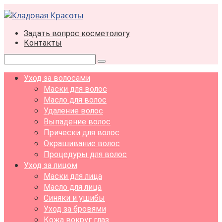
Перейти
к
контенту
Задать вопрос косметологу
Контакты
Поиск:
Уход за волосами
Маски для волос
Масло для волос
Удаление волос
Выпадение волос
Прически для волос
Окрашивание волос
Процедуры для волос
Уход за лицом
Маски для лица
Масло для лица
Синяки и ушибы
Уход за бровями
Кожа вокруг глаз