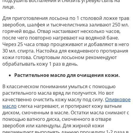
подсушить воспаления и снизить угревую сыпь на
лице.
Для приготовления лосьона по 1 столовой ложке трав
зверобоя, шалфея и тысячелистника заливают 250 мл.
горячей воды. Отвар настаивают несколько часов,
после чего повторно нагревают на водяной бане.
Через 25 часа отвар процеживают и добавляют в него
30 мл. спирта. Настойка для ежедневного протирания
кожи готова. Спиртовым лосьоном рекомендуют
обрабатывать кожу 1 раз в день.
Растительное масло для очищения кожи.
В классическом понимании умыться с помощью
растительного масла вряд ли получится. Но вот
качественно очистить кожу маслу под силу.
Оливковое
масло
слегка нагревают, и протирают кожу ватным
диском, смоченным в масле. Остатки масла снимают с
помощью ватного диска, смоченного в отваре
зверобоя или календулы. Для жирной кожи
рекомендуют выполнять данную процедуру 1-2 раза в