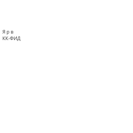
Я р в
КК-ФИД