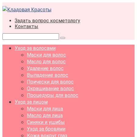
Перейти
к
контенту
Задать вопрос косметологу
Контакты
Поиск:
Уход за волосами
Маски для волос
Масло для волос
Удаление волос
Выпадение волос
Прически для волос
Окрашивание волос
Процедуры для волос
Уход за лицом
Маски для лица
Масло для лица
Синяки и ушибы
Уход за бровями
Кожа вокруг глаз