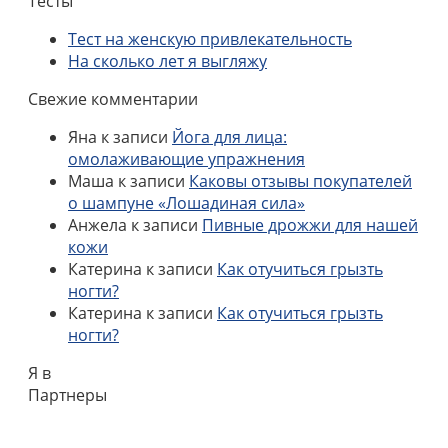
Тесты
Тест на женскую привлекательность
На сколько лет я выгляжу
Свежие комментарии
Яна
к записи
Йога для лица:
омолаживающие упражнения
Маша
к записи
Каковы отзывы покупателей
о шампуне «Лошадиная сила»
Анжела
к записи
Пивные дрожжи для нашей
кожи
Катерина
к записи
Как отучиться грызть
ногти?
Катерина
к записи
Как отучиться грызть
ногти?
Я в
Партнеры