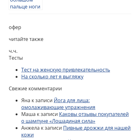
офер
читайте также
ч.ч.
Тесты
Тест на женскую привлекательность
На сколько лет я выгляжу
Свежие комментарии
Яна
к записи
Йога для лица:
омолаживающие упражнения
Маша
к записи
Каковы отзывы покупателей
о шампуне «Лошадиная сила»
Анжела
к записи
Пивные дрожжи для нашей
кожи