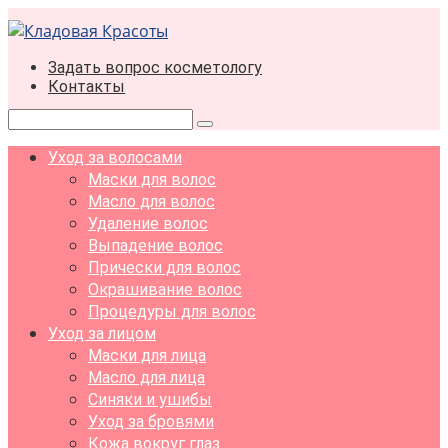
Перейти
к
контенту
Задать вопрос косметологу
Контакты
Поиск:
Уход за волосами
Маски для волос
Масло для волос
Удаление волос
Выпадение волос
Прически для волос
Окрашивание волос
Процедуры для волос
Уход за лицом
Маски для лица
Масло для лица
Синяки и ушибы
Уход за бровями
Кожа вокруг глаз