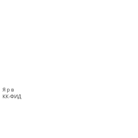
Я р в
КК-ФИД