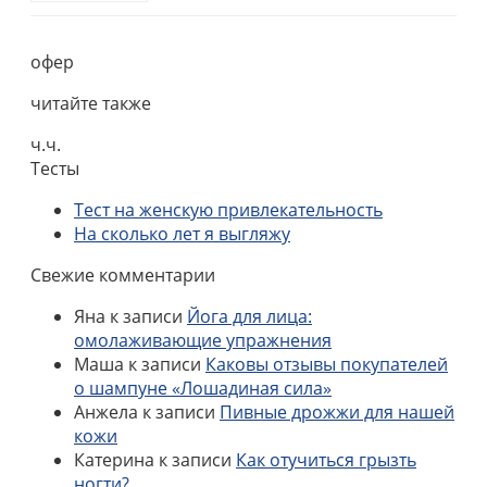
офер
читайте также
ч.ч.
Тесты
Тест на женскую привлекательность
На сколько лет я выгляжу
Свежие комментарии
Яна
к записи
Йога для лица:
омолаживающие упражнения
Маша
к записи
Каковы отзывы покупателей
о шампуне «Лошадиная сила»
Анжела
к записи
Пивные дрожжи для нашей
кожи
Катерина
к записи
Как отучиться грызть
ногти?