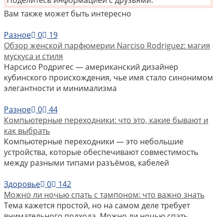
Вам также может быть интересно
Разное
0
19
Обзор женской парфюмерии Narciso Rodriguez: магия
мускуса и стиля
Нарсисо Родригес — американский дизайнер
кубинского происхождения, чье имя стало синонимом
элегантности и минимализма
Разное
0
44
Компьютерные переходники: что это, какие бывают и
как выбрать
Компьютерные переходники — это небольшие
устройства, которые обеспечивают совместимость
между разными типами разъёмов, кабелей
Здоровье
0
142
Можно ли ночью спать с тампоном: что важно знать
Тема кажется простой, но на самом деле требует
внимательного подхода. Можно ли ночью спать