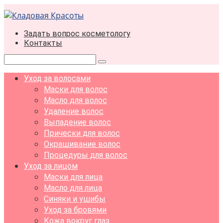
Перейти
к
контенту
Задать вопрос косметологу
Контакты
Поиск:
Уход за волосами
Маски для волос
Масло для волос
Удаление волос
Выпадение волос
Прически для волос
Окрашивание волос
Процедуры для волос
Уход за лицом
Маски для лица
Масло для лица
Синяки и ушибы
Уход за бровями
Кожа вокруг глаз