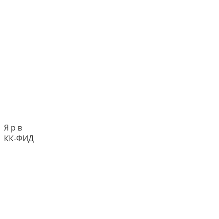
Я р в
КК-ФИД