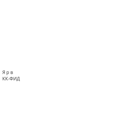
Я р в
КК-ФИД