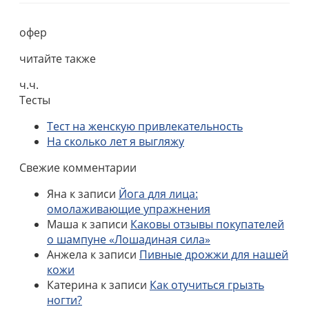
офер
читайте также
ч.ч.
Тесты
Тест на женскую привлекательность
На сколько лет я выгляжу
Свежие комментарии
Яна
к записи
Йога для лица:
омолаживающие упражнения
Маша
к записи
Каковы отзывы покупателей
о шампуне «Лошадиная сила»
Анжела
к записи
Пивные дрожжи для нашей
кожи
Катерина
к записи
Как отучиться грызть
ногти?