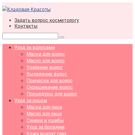
Перейти
к
контенту
Задать вопрос косметологу
Контакты
Поиск:
Уход за волосами
Маски для волос
Масло для волос
Удаление волос
Выпадение волос
Прически для волос
Окрашивание волос
Процедуры для волос
Уход за лицом
Маски для лица
Масло для лица
Синяки и ушибы
Уход за бровями
Кожа вокруг глаз