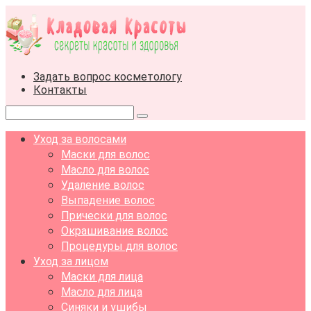
Перейти
к
контенту
Задать вопрос косметологу
Контакты
Поиск:
Уход за волосами
Маски для волос
Масло для волос
Удаление волос
Выпадение волос
Прически для волос
Окрашивание волос
Процедуры для волос
Уход за лицом
Маски для лица
Масло для лица
Синяки и ушибы