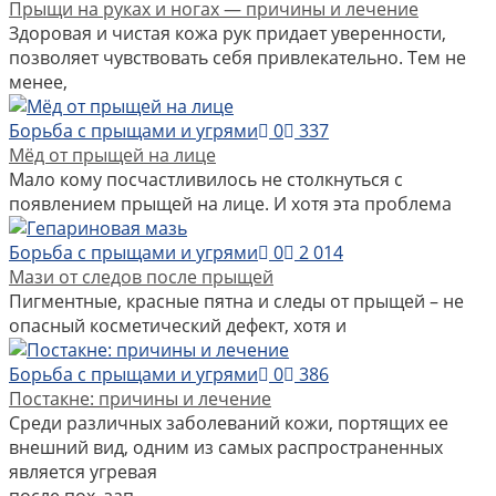
Прыщи на руках и ногах — причины и лечение
Здоровая и чистая кожа рук придает уверенности,
позволяет чувствовать себя привлекательно. Тем не
менее,
Борьба с прыщами и угрями
0
337
Мёд от прыщей на лице
Мало кому посчастливилось не столкнуться с
появлением прыщей на лице. И хотя эта проблема
Борьба с прыщами и угрями
0
2 014
Мази от следов после прыщей
Пигментные, красные пятна и следы от прыщей – не
опасный косметический дефект, хотя и
Борьба с прыщами и угрями
0
386
Постакне: причины и лечение
Среди различных заболеваний кожи, портящих ее
внешний вид, одним из самых распространенных
является угревая