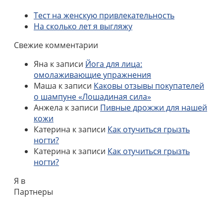
Тест на женскую привлекательность
На сколько лет я выгляжу
Свежие комментарии
Яна
к записи
Йога для лица:
омолаживающие упражнения
Маша
к записи
Каковы отзывы покупателей
о шампуне «Лошадиная сила»
Анжела
к записи
Пивные дрожжи для нашей
кожи
Катерина
к записи
Как отучиться грызть
ногти?
Катерина
к записи
Как отучиться грызть
ногти?
Я в
Партнеры