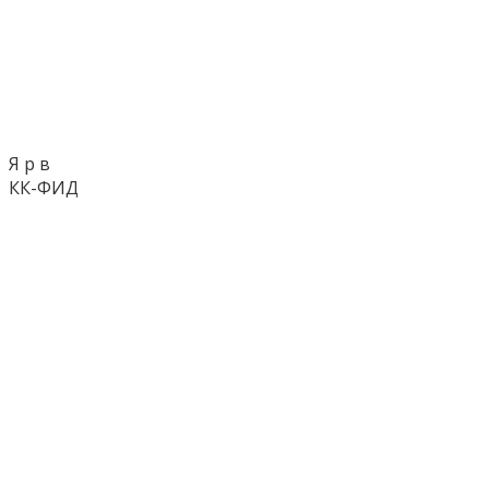
Я р в
КК-ФИД