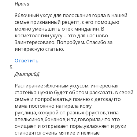
Ирина
Яблочный уксус для полоскания горла в нашей
семье признанный рецепт, с его помощью
можно уменьшить отек миндалин. В
косметологии укусу – это для нас ново.
Заинтересовало. Попробуем. Спасибо за
интересную статью.
Ответить
ДмитрийД
Растирание яблочным уксусом. интересная
статейка нужно будет об этом расказать в своей
семье и попробывать,я помню с детсва,что
мама постоянно натирала кожу
рук,лица,кожурой от разных фруктов,типа
апельсинов,бонанов,и тд.говорила,что это
очищает и открывает поры,увлажняет и руки
становятся очень мягкие и нежные