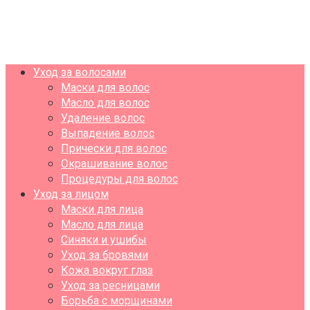
Уход за волосами
Маски для волос
Масло для волос
Удаление волос
Выпадение волос
Прически для волос
Окрашивание волос
Процедуры для волос
Уход за лицом
Маски для лица
Масло для лица
Синяки и ушибы
Уход за бровями
Кожа вокруг глаз
Уход за ресницами
Борьба с морщинами