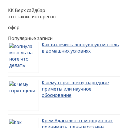
КК Верх сайдбар
это также интересно
офер
Популярные записи
Как вылечить лопнувшую мозоль
в домашних условиях
К чему горят щеки, народные
приметы или научное
обоснование
Крем Адапален от морщин: как
принимать, цены и отзывы