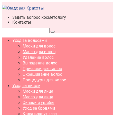
Перейти
к
контенту
Задать вопрос косметологу
Контакты
Поиск:
Уход за волосами
Маски для волос
Масло для волос
Удаление волос
Выпадение волос
Прически для волос
Окрашивание волос
Процедуры для волос
Уход за лицом
Маски для лица
Масло для лица
Синяки и ушибы
Уход за бровями
Кожа вокруг глаз