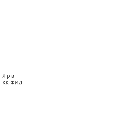
Я р в
КК-ФИД