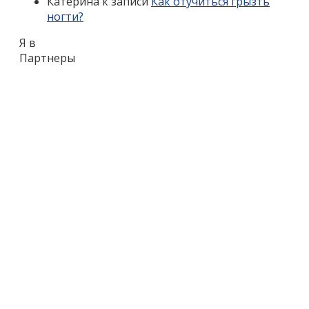
Катерина
к записи
Как отучиться грызть
ногти?
Я в
Партнеры