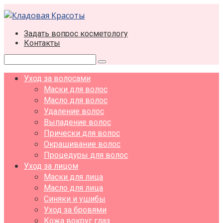
Перейти
к
контенту
Задать вопрос косметологу
Контакты
Поиск:
Уход за волосами
Маски для волос
Масло для волос
Удаление волос
Выпадение волос
Прически для волос
Окрашивание волос
Процедуры для волос
Уход за лицом
Маски для лица
Масло для лица
Синяки и ушибы
Уход за бровями
Кожа вокруг глаз