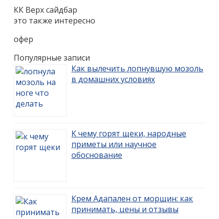
КК Верх сайдбар
это также интересно
офер
Популярные записи
Как вылечить лопнувшую мозоль
в домашних условиях
К чему горят щеки, народные
приметы или научное
обоснование
Крем Адапален от морщин: как
принимать, цены и отзывы