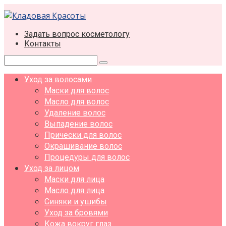
Перейти
к
контенту
Задать вопрос косметологу
Контакты
Поиск:
Уход за волосами
Маски для волос
Масло для волос
Удаление волос
Выпадение волос
Прически для волос
Окрашивание волос
Процедуры для волос
Уход за лицом
Маски для лица
Масло для лица
Синяки и ушибы
Уход за бровями
Кожа вокруг глаз