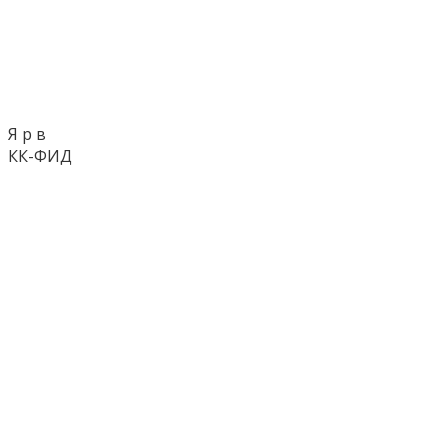
Я р в
КК-ФИД