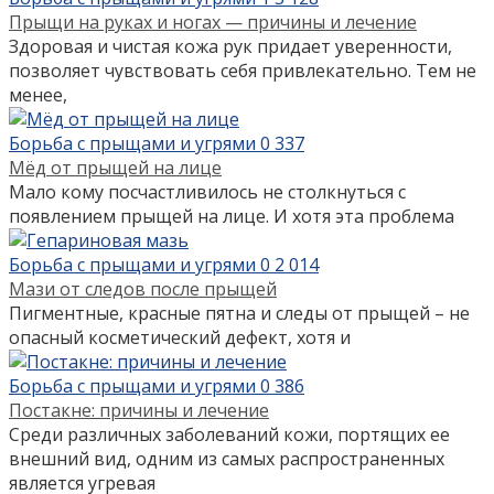
Прыщи на руках и ногах — причины и лечение
Здоровая и чистая кожа рук придает уверенности,
позволяет чувствовать себя привлекательно. Тем не
менее,
Борьба с прыщами и угрями
0
337
Мёд от прыщей на лице
Мало кому посчастливилось не столкнуться с
появлением прыщей на лице. И хотя эта проблема
Борьба с прыщами и угрями
0
2 014
Мази от следов после прыщей
Пигментные, красные пятна и следы от прыщей – не
опасный косметический дефект, хотя и
Борьба с прыщами и угрями
0
386
Постакне: причины и лечение
Среди различных заболеваний кожи, портящих ее
внешний вид, одним из самых распространенных
является угревая