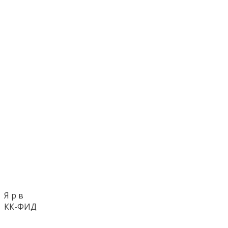
Я р в
КК-ФИД