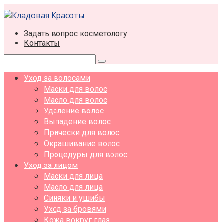
Перейти
к
контенту
Задать вопрос косметологу
Контакты
Поиск:
Уход за волосами
Маски для волос
Масло для волос
Удаление волос
Выпадение волос
Прически для волос
Окрашивание волос
Процедуры для волос
Уход за лицом
Маски для лица
Масло для лица
Синяки и ушибы
Уход за бровями
Кожа вокруг глаз