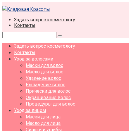
Перейти
к
контенту
Задать вопрос косметологу
Контакты
Поиск:
Задать вопрос косметологу
Контакты
Уход за волосами
Маски для волос
Масло для волос
Удаление волос
Выпадение волос
Прически для волос
Окрашивание волос
Процедуры для волос
Уход за лицом
Маски для лица
Масло для лица
Синяки и ушибы