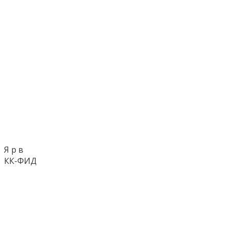
Я р в
КК-ФИД