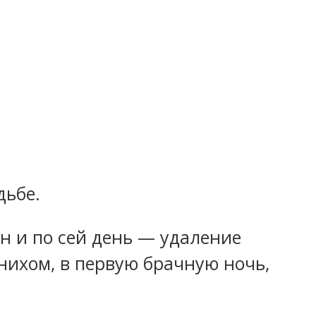
дьбе.
н и по сей день — удаление
енихом, в первую брачную ночь,