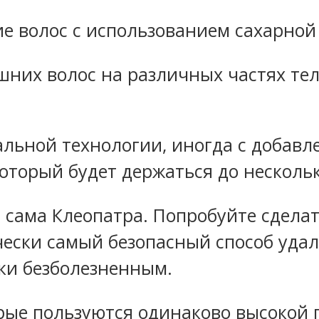
 волос с использованием сахарной
шних волос на различных частях те
альной технологии, иногда с добавл
оторый будет держаться до несколь
а сама Клеопатра. Попробуйте сдел
ески самый безопасный способ удале
ки безболезненным.
орые пользуются одинаково высокой