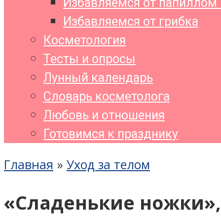
Избавляемся от папиллом 
Избавляемся от грибка
Косметология
Тесты и опросы
Лунный календарь
Словарь косметолога
Любовь и отношения
Готовимся к празднику
Главная
»
Уход за телом
«Сладенькие ножки»,