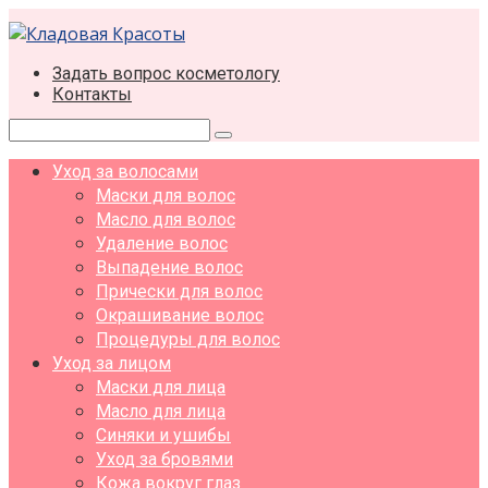
Перейти
к
контенту
Задать вопрос косметологу
Контакты
Поиск:
Уход за волосами
Маски для волос
Масло для волос
Удаление волос
Выпадение волос
Прически для волос
Окрашивание волос
Процедуры для волос
Уход за лицом
Маски для лица
Масло для лица
Синяки и ушибы
Уход за бровями
Кожа вокруг глаз