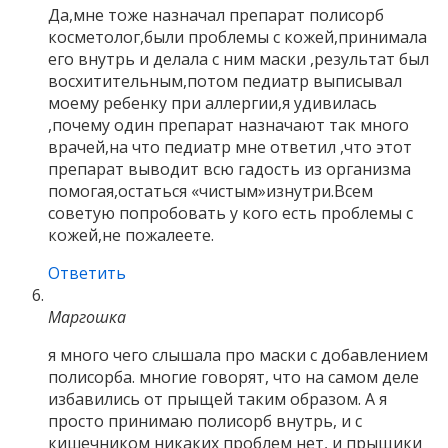
Да,мне тоже назначал препарат полисорб
косметолог,были проблемы с кожей,принимала
его внутрь и делала с ним маски ,результат был
восхитительным,потом педиатр выписывал
моему ребенку при аллергии,я удивилась
,почему один препарат назначают так много
врачей,на что педиатр мне ответил ,что этот
препарат выводит всю гадость из организма
помогая,остаться «чистым»изнутри.Всем
советую попробовать у кого есть проблемы с
кожей,не пожалеете.
Ответить
Маргошка
я много чего слышала про маски с добавлением
полисорба. многие говорят, что на самом деле
избавились от прыщей таким образом. А я
просто принимаю полисорб внутрь, и с
кишечником никаких проблем нет, и прыщики