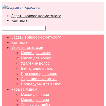
Перейти
к
контенту
Задать вопрос косметологу
Контакты
Поиск:
Задать вопрос косметологу
Контакты
Уход за волосами
Маски для волос
Масло для волос
Удаление волос
Выпадение волос
Прически для волос
Окрашивание волос
Процедуры для волос
Уход за лицом
Маски для лица
Масло для лица
Синяки и ушибы