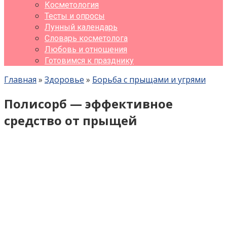
Косметология
Тесты и опросы
Лунный календарь
Словарь косметолога
Любовь и отношения
Готовимся к празднику
Главная
»
Здоровье
»
Борьба с прыщами и угрями
Полисорб — эффективное
средство от прыщей