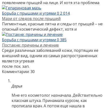
появлением прыщей на лице. И хотя эта проблема
Борьба с прыщами и угрями
0
2 014
Мази от следов после прыщей
Пигментные, красные пятна и следы от прыщей – не
опасный косметический дефект, хотя и
Борьба с прыщами и угрями
0
385
Постакне: причины и лечение
Среди различных заболеваний кожи, портящих ее
внешний вид, одним из самых распространенных
является угревая
после пох. зап.
Комментарии: 30
Дарья
Мне его косметолог назначала. Действительно
классная штука. Принамала курсом, как
прописала врач. А потом еще нашла в