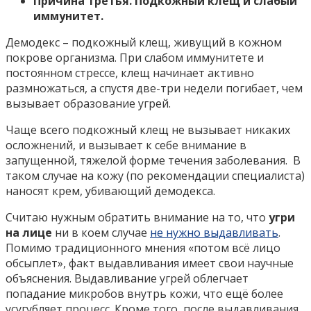
Причина третья. Подкожный клещ и слабый
иммунитет.
Демодекс – подкожный клещ, живущий в кожном
покрове организма. При слабом иммунитете и
постоянном стрессе, клещ начинает активно
размножаться, а спустя две-три недели погибает, чем
вызывает образование угрей.
Чаще всего подкожный клещ не вызывает никаких
осложнений, и вызывает к себе внимание в
запущенной, тяжелой форме течения заболевания. В
таком случае на кожу (по рекомендации специалиста)
наносят крем, убивающий демодекса.
Считаю нужным обратить внимание на то, что
угри
на лице
ни в коем случае
не нужно выдавливать
.
Помимо традиционного мнения «потом всё лицо
обсыплет», факт выдавливания имеет свои научные
объяснения. Выдавливание угрей облегчает
попадание микробов внутрь кожи, что ещё более
усугубляет процесс. Кроме того, после выдавливания