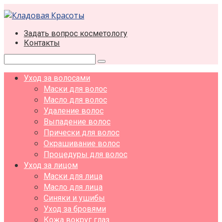
Перейти
к
контенту
Задать вопрос косметологу
Контакты
Поиск:
Уход за волосами
Маски для волос
Масло для волос
Удаление волос
Выпадение волос
Прически для волос
Окрашивание волос
Процедуры для волос
Уход за лицом
Маски для лица
Масло для лица
Синяки и ушибы
Уход за бровями
Кожа вокруг глаз