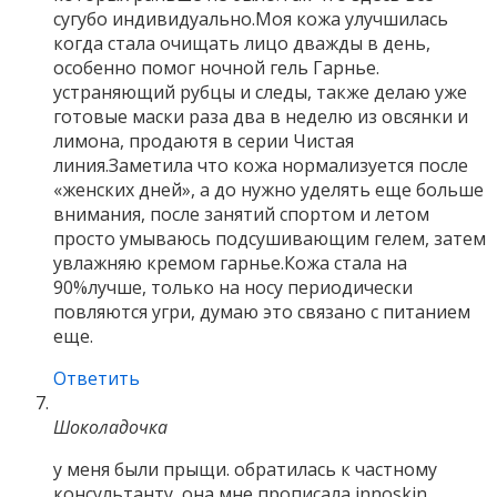
сугубо индивидуально.Моя кожа улучшилась
когда стала очищать лицо дважды в день,
особенно помог ночной гель Гарнье.
устраняющий рубцы и следы, также делаю уже
готовые маски раза два в неделю из овсянки и
лимона, продаютя в серии Чистая
линия.Заметила что кожа нормализуется после
«женских дней», а до нужно уделять еще больше
внимания, после занятий спортом и летом
просто умываюсь подсушивающим гелем, затем
увлажняю кремом гарнье.Кожа стала на
90%лучше, только на носу периодически
повляются угри, думаю это связано с питанием
еще.
Ответить
Шоколадочка
у меня были прыщи. обратилась к частному
консультанту, она мне прописала innoskin.