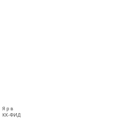
Я р в
КК-ФИД