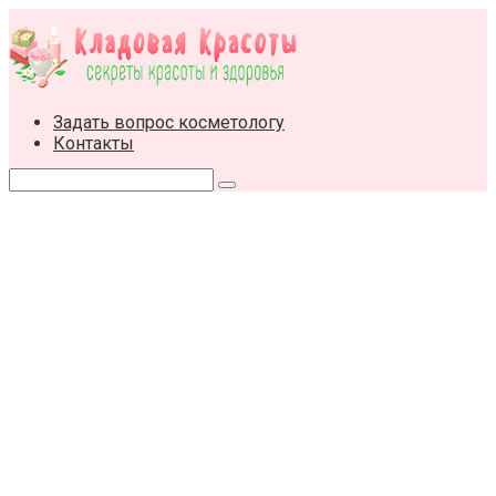
Перейти
к
контенту
Задать вопрос косметологу
Контакты
Поиск: