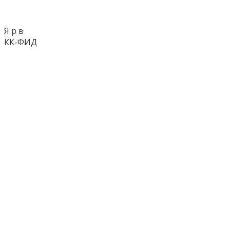
Я р в
КК-ФИД