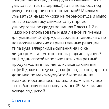
специального средства(у дочки мания-если уж
умываться,так наверняка!)вот и попалось под
руку,с тех пор ни на что не меняю!!!! Мылом я
умываться не могу-кожа не переносит,да и мыло
не всю косметику снимает,а тут прямо
универсальное средство нашла.Плюсы-1-2 в
1,можно использовать и для личной гигиены,и
для умывания.2-формула средства такова,что не
возможны никакие отрицательные реакции
типа зуда,аллергии,высыпания на коже
лица(кроме возможно очень редких случаев.3-
ещё один способ использовать конкретный
продукт-сдлать пилинг для лица со спитым
кофе.Я даже не жду когда кофе подсохнет,просто
допиваю по максимуму(что бы поменьше
жидкости оставалось)наливаю шампуньку,всё
это в баночку и на полку в ванной!!! Всё-пилинг
всегда под рукой.
Ответить