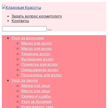
Перейти
к
контенту
Задать вопрос косметологу
Контакты
Поиск:
Уход за волосами
Маски для волос
Масло для волос
Удаление волос
Выпадение волос
Прически для волос
Окрашивание волос
Процедуры для волос
Уход за лицом
Маски для лица
Масло для лица
Синяки и ушибы
Уход за бровями
Кожа вокруг глаз