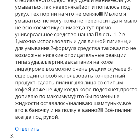
специального средства(у дочки мания-если уж
умываться,так наверняка!)вот и попалось под
руку,с тех пор ни на что не меняю!!!! Мылом я
умываться не могу-кожа не переносит,да и мыло
не всю косметику снимает,а тут прямо
универсальное средство нашла.Плюсы-1-2 в
1,можно использовать и для личной гигиены,и
для умывания.2-формула средства такова,что не
возможны никакие отрицательные реакции
типа зуда,аллергии,высыпания на коже
лица(кроме возможно очень редких случаев.3-
ещё один способ использовать конкретный
продукт-сдлать пилинг для лица со спитым
кофе.Я даже не жду когда кофе подсохнет,просто
допиваю по максимуму(что бы поменьше
жидкости оставалось)наливаю шампуньку,всё
это в баночку и на полку в ванной!!! Всё-пилинг
всегда под рукой.
Ответить