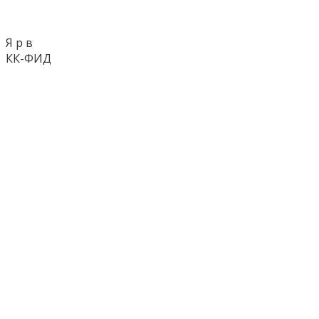
Я р в
КК-ФИД