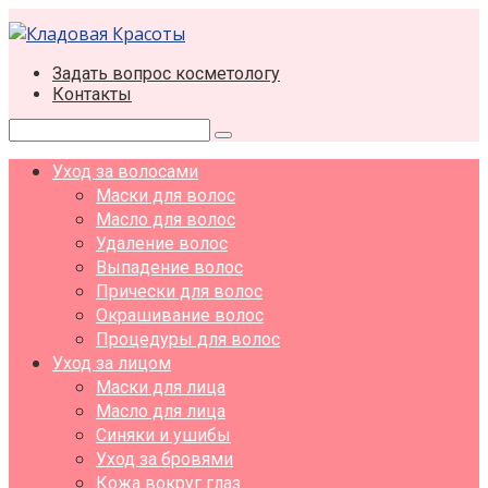
Перейти
к
контенту
Задать вопрос косметологу
Контакты
Поиск:
Уход за волосами
Маски для волос
Масло для волос
Удаление волос
Выпадение волос
Прически для волос
Окрашивание волос
Процедуры для волос
Уход за лицом
Маски для лица
Масло для лица
Синяки и ушибы
Уход за бровями
Кожа вокруг глаз