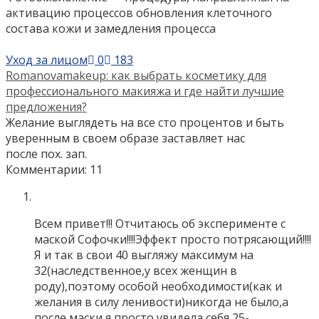
активацию процессов обновления клеточного
состава кожи и замедления процесса
Уход за лицом
0
183
Romanovamakeup: как выбрать косметику для
профессионального макияжа и где найти лучшие
предложения?
Желание выглядеть на все сто процентов и быть
уверенным в своем образе заставляет нас
после пох. зап.
Комментарии: 11
Всем привет!!! Отчитаюсь об эксперименте с
маской Софочки!!!!Эффект просто потрясающий!!!!
Я и так в свои 40 выгляжу максимум на
32(наследственное,у всех женщин в
роду),поэтому особой необходимости(как и
желания в силу ленивости)никогда не было,а
после маски я просто увидела себя 25-