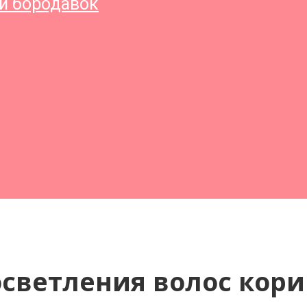
и бородавок
осветления волос кор