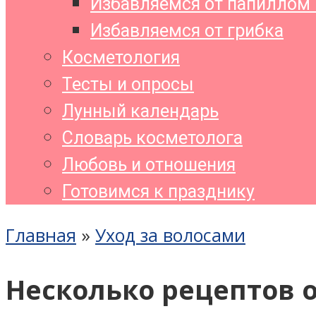
Избавляемся от папиллом 
Избавляемся от грибка
Косметология
Тесты и опросы
Лунный календарь
Словарь косметолога
Любовь и отношения
Готовимся к празднику
Главная
»
Уход за волосами
Несколько рецептов 