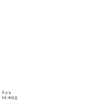
Я р в
КК-ФИД