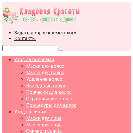
Перейти
к
контенту
Задать вопрос косметологу
Контакты
Поиск:
Уход за волосами
Маски для волос
Масло для волос
Удаление волос
Выпадение волос
Прически для волос
Окрашивание волос
Процедуры для волос
Уход за лицом
Маски для лица
Масло для лица
Синяки и ушибы