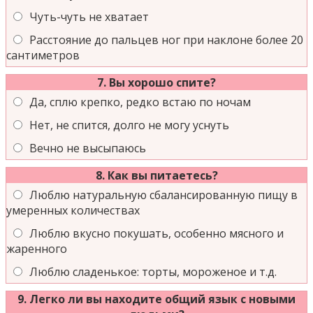
Чуть-чуть не хватает
Расстояние до пальцев ног при наклоне более 20
сантиметров
7. Вы хорошо спите?
Да, сплю крепко, редко встаю по ночам
Нет, не спится, долго не могу уснуть
Вечно не высыпаюсь
8. Как вы питаетесь?
Люблю натуральную сбалансированную пищу в
умеренных количествах
Люблю вкусно покушать, особенно мясного и
жаренного
Люблю сладенькое: торты, мороженое и т.д.
9. Легко ли вы находите общий язык с новыми