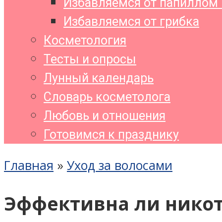
Избавляемся от папиллом 
Избавляемся от грибка
Косметология
Тесты и опросы
Лунный календарь
Словарь косметолога
Любовь и отношения
Готовимся к празднику
Главная
»
Уход за волосами
Эффективна ли никот