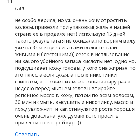
Оля
не особо верила, но уж очень хочу отростить
волосы..привезли три упаковки( жаль в нашей
стране ее в продаже нет) использую 15 дней,
такого результата я не ожидала..по корням вижу
уже на 3 см выросли, а сами волосы стали
живыми и блестящими)) легок в испльзование,
ни какого убойного запаха кислоты нет. одно но,
подсушивает кожу головы. у кого она жирная, то
это плюс, а если сухая, а после никотинки
слишком, вот совет из моего опыта-пару раз в
неделю перед мытьем головы втирайте
репейное масло в кожу, потом по всем волосам,
30 мин и смыть, высушить и никотинку. масло и
кожу увложнит, и как стимулятор роста хорош. я
очень довольна, уже думаю кого просить
привести на второй курс ))
Ответить