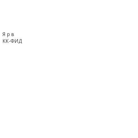
Я р в
КК-ФИД