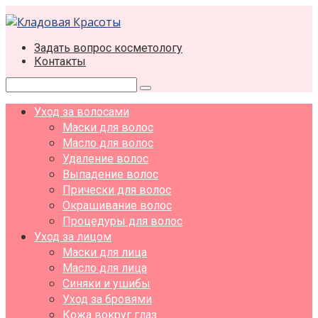
Перейти
к
контенту
Задать вопрос косметологу
Контакты
Поиск:
Уход за волосами
Маски для волос
Масло для волос
Удаление волос
Выпадение волос
Прически для волос
Окрашивание волос
Процедуры для волос
Уход за лицом
Маски для лица
Масло для лица
Синяки и ушибы
Уход за бровями
Кожа вокруг глаз