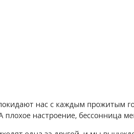
 покидают нас с каждым прожитым г
 А плохое настроение, бессонница м
иходят одна за другой, и мы вынужд