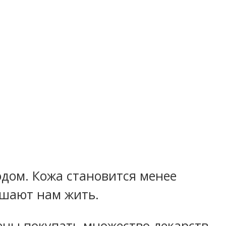
одом. Кожа становится менее
ешают нам жить.
ены покупать множество лекарств,