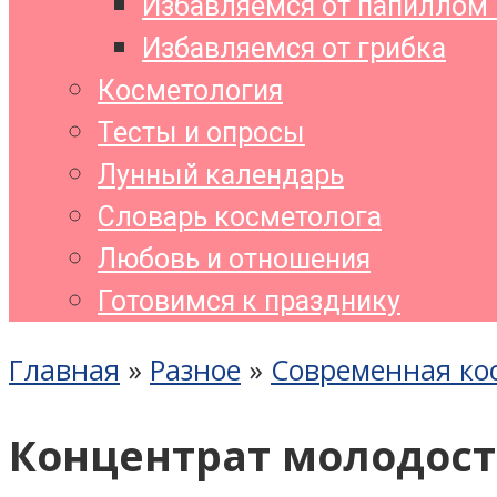
Избавляемся от папиллом 
Избавляемся от грибка
Косметология
Тесты и опросы
Лунный календарь
Словарь косметолога
Любовь и отношения
Готовимся к празднику
Главная
»
Разное
»
Современная ко
Концентрат молодости