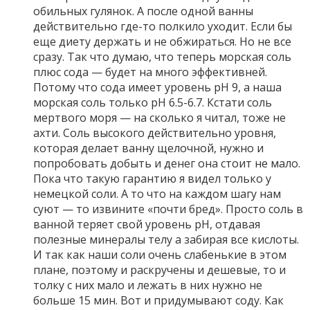
обильных гулянок. А после одной ванны
действительно где-то полкило уходит. Если бы
еще диету держать и не обжираться. Но не все
сразу. Так что думаю, что теперь морская соль
плюс сода — будет на много эффективней.
Потому что сода имеет уровень pH 9, а наша
морская соль только pH 6.5-6.7. Кстати соль
мертвого моря — на сколько я читал, тоже не
ахти. Соль высокого действительно уровня,
которая делает ванну щелочной, нужно и
попробовать добыть и денег она стоит не мало.
Пока что такую гарантию я видел только у
немецкой соли. А то что на каждом шагу нам
суют — то извините «почти бред». Просто соль в
ванной теряет свой уровень pH, отдавая
полезные минералы телу а забирая все кислоты.
И так как наши соли очень слабенькие в этом
плане, поэтому и раскручены и дешевые, то и
толку с них мало и лежать в них нужно не
больше 15 мин. Вот и придумывают соду. Как