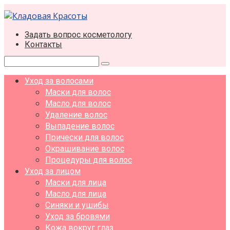
Перейти
к
контенту
Задать вопрос косметологу
Контакты
Поиск:
Уход за волосами
Маски для волос
Масло для волос
Удаление волос
Выпадение волос
Прически для волос
Окрашивание волос
Процедуры для волос
Уход за лицом
Маски для лица
Масло для лица
Синяки и ушибы
Уход за бровями
Кожа вокруг глаз