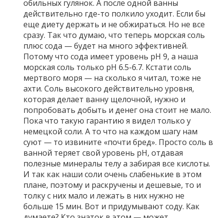
обильных гулянок. А после одной ванны
действительно где-то полкило уходит. Если бы
еще диету держать и не обжираться. Но не все
сразу. Так что думаю, что теперь морская соль
плюс сода — будет на много эффективней.
Потому что сода имеет уровень pH 9, а наша
морская соль только pH 6.5-6.7. Кстати соль
мертвого моря — на сколько я читал, тоже не
ахти. Соль высокого действительно уровня,
которая делает ванну щелочной, нужно и
попробовать добыть и денег она стоит не мало.
Пока что такую гарантию я видел только у
немецкой соли. А то что на каждом шагу нам
суют — то извините «почти бред». Просто соль в
ванной теряет свой уровень pH, отдавая
полезные минералы телу а забирая все кислоты.
И так как наши соли очень слабенькие в этом
плане, поэтому и раскручены и дешевые, то и
толку с них мало и лежать в них нужно не
больше 15 мин. Вот и придумывают соду. Как
думаете? Кто знаток в этом — может