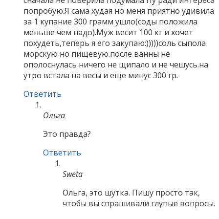
сначала не поверила подумала Ну ради интереса
попробую.Я сама худая но меня приятно удивила
за 1 купание 300 грамм ушло(соды положила
меньше чем надо).Муж весит 100 кг и хочет
похудеть,теперь я его закупаю:)))))соль сыпола
морскую но пищевую.после ванны не
ополоснулась ничего не щипало и не чешусь.на
утро встала на весы и еще минус 300 гр.
Ответить
Ольга
Это правда?
Ответить
Sweta
Ольга, это шутка. Пишу просто так,
чтобы вы спрашивали глупые вопросы.