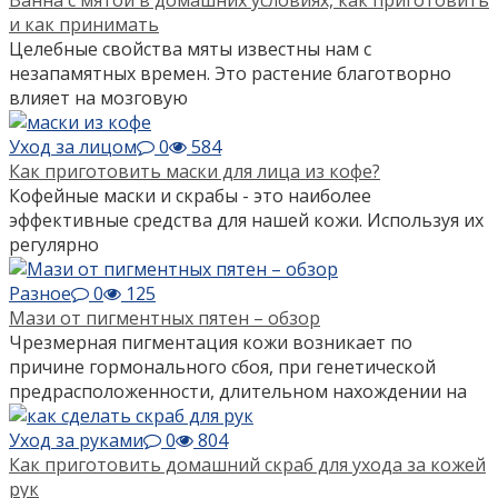
Ванна с мятой в домашних условиях, как приготовить
и как принимать
Целебные свойства мяты известны нам с
незапамятных времен. Это растение благотворно
влияет на мозговую
Уход за лицом
0
584
Как приготовить маски для лица из кофе?
Кофейные маски и скрабы - это наиболее
эффективные средства для нашей кожи. Используя их
регулярно
Разное
0
125
Мази от пигментных пятен – обзор
Чрезмерная пигментация кожи возникает по
причине гормонального сбоя, при генетической
предрасположенности, длительном нахождении на
Уход за руками
0
804
Как приготовить домашний скраб для ухода за кожей
рук