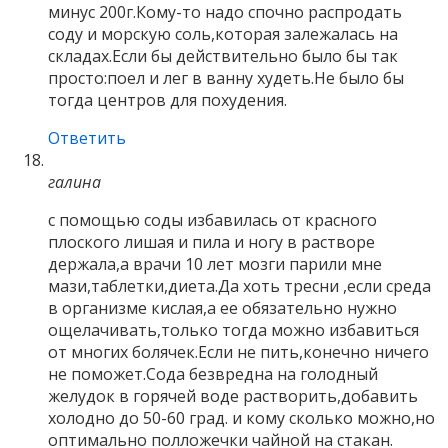
минус 200г.Кому-то надо спочно распродать
соду и морскую соль,которая залежалась на
складах.Если бы действительно было бы так
просто:поел и лег в ванну худеть.Не было бы
тогда центров для похудения.
Ответить
галина
с помощью соды избавилась от красного
плоского лишая и пила и ногу в растворе
держала,а врачи 10 лет мозги парили мне
мази,таблетки,диета.Да хоть тресни ,если среда
в организме кислая,а ее обязательно нужно
ощелачивать,только тогда можно избавиться
от многих болячек.Если не пить,конечно ничего
не поможет.Сода безвредна на голодный
желудок в горячей воде растворить,добавить
холодно до 50-60 град. и кому сколько можно,но
оптимально полложечки чайной на стакан.