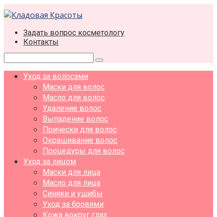
Перейти
к
контенту
Задать вопрос косметологу
Контакты
Поиск:
Уход за волосами
Маски для волос
Масло для волос
Удаление волос
Выпадение волос
Прически для волос
Окрашивание волос
Процедуры для волос
Уход за лицом
Маски для лица
Масло для лица
Синяки и ушибы
Уход за бровями
Кожа вокруг глаз