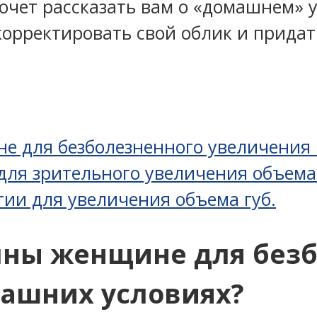
очет рассказать вам о «домашнем» у
 скорректировать свой облик и прида
е для безболезненного увеличения 
ля зрительного увеличения объема 
ии для увеличения объема губ.
пны женщине для без
машних условиях?