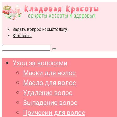
Перейти
к
контенту
Задать вопрос косметологу
Контакты
Поиск:
Уход за волосами
Маски для волос
Масло для волос
Удаление волос
Выпадение волос
Прически для волос