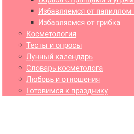
Избавляемся от папиллом 
Избавляемся от грибка
Косметология
Тесты и опросы
Лунный календарь
Словарь косметолога
Любовь и отношения
Готовимся к празднику