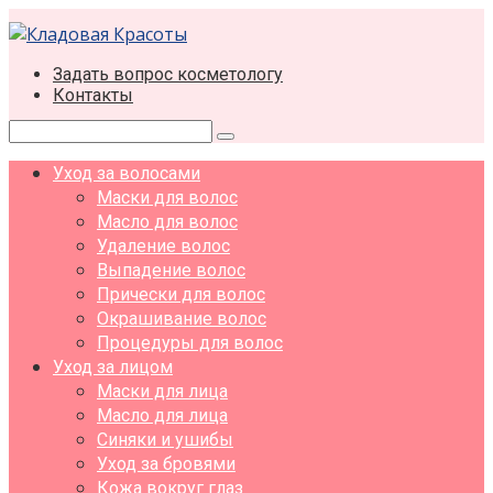
Перейти
к
контенту
Задать вопрос косметологу
Контакты
Поиск:
Уход за волосами
Маски для волос
Масло для волос
Удаление волос
Выпадение волос
Прически для волос
Окрашивание волос
Процедуры для волос
Уход за лицом
Маски для лица
Масло для лица
Синяки и ушибы
Уход за бровями
Кожа вокруг глаз