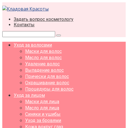
Перейти
к
контенту
Задать вопрос косметологу
Контакты
Поиск:
Уход за волосами
Маски для волос
Масло для волос
Удаление волос
Выпадение волос
Прически для волос
Окрашивание волос
Процедуры для волос
Уход за лицом
Маски для лица
Масло для лица
Синяки и ушибы
Уход за бровями
Кожа вокруг глаз