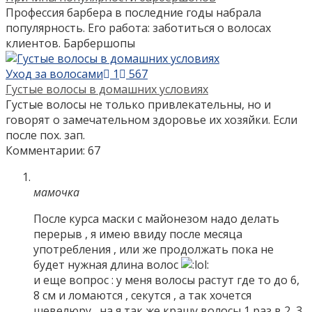
Профессия барбера в последние годы набрала
популярность. Его работа: заботиться о волосах
клиентов. Барбершопы
Уход за волосами
1
567
Густые волосы в домашних условиях
Густые волосы не только привлекательны, но и
говорят о замечательном здоровье их хозяйки. Если
после пох. зап.
Комментарии: 67
мамочка
После курса маски с майонезом надо делать
перерыв , я имею ввиду после месяца
употребления , или же продолжать пока не
будет нужная длина волос
и еще вопрос : у меня волосы растут где то до 6,
8 см и ломаются , секутся , а так хочется
шевелюру , на я так же крашу волосы 1 раз в 2 ,3