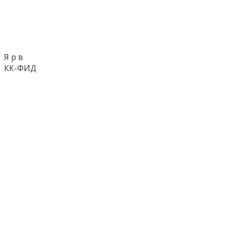
Я р в
КК-ФИД