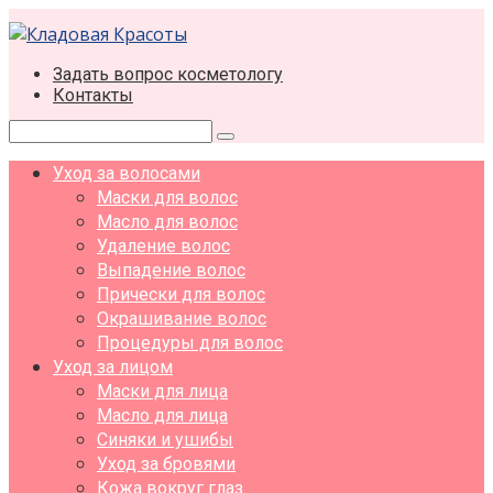
Перейти
к
контенту
Задать вопрос косметологу
Контакты
Поиск:
Уход за волосами
Маски для волос
Масло для волос
Удаление волос
Выпадение волос
Прически для волос
Окрашивание волос
Процедуры для волос
Уход за лицом
Маски для лица
Масло для лица
Синяки и ушибы
Уход за бровями
Кожа вокруг глаз