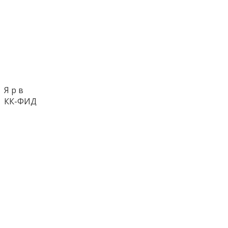
Я р в
КК-ФИД