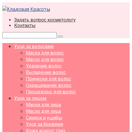
Перейти
к
контенту
Задать вопрос косметологу
Контакты
Поиск:
Уход за волосами
Маски для волос
Масло для волос
Удаление волос
Выпадение волос
Прически для волос
Окрашивание волос
Процедуры для волос
Уход за лицом
Маски для лица
Масло для лица
Синяки и ушибы
Уход за бровями
Кожа вокруг глаз